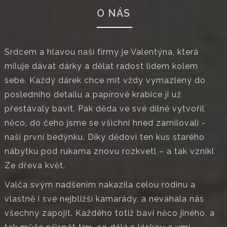
O NÁS
Srdcem a hlavou naší firmy je Valentýna, která
miluje dávat dárky a dělat radost lidem kolem
sebe. Každý dárek chce mít vždy vymazlený do
posledního detailu a papírové krabice ji už
přestávaly bavit. Pak děda ve své dílně vytvořil
něco, do čeho jsme se všichni hned zamilovali -
naši první bedýnku. Díky dědovi ten kus starého
nábytku pod rukama znovu rozkvetl – a tak vznikl
Ze dřeva květ.
Valča svým nadšením nakazila celou rodinu a
vlastně i své nejbližší kamarády, a neváhala nás
všechny zapojit. Každého totiž baví něco jiného, a