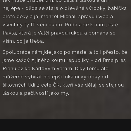
tak může přispět tím, co dělá s láskou a umí
nejlépe - děda se stará o dřevěné výrobky, babička
plete deky a já, manžel Michal, spravuji web a
všechny ty IT věci okolo. Přidala se k nám ještě
Pavla, která je Valči pravou rukou a pomáhá se
vším, co je třeba.
Spolupráce nám jde jako po másle, a to i přesto, že
jsme každý z jiného koutu republiky – od Brna přes
Prahu až ke Karlovým Varům. Díky tomu ale
můžeme vybírat nejlepší lokální výrobky od
šikovných lidí z celé ČR, kteří vše dělají se stejnou
láskou a pečlivostí jako my.